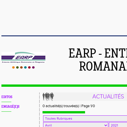
EARP - EN
ROMANAI
ACTUALITÉS
EDITOS
0 actualité(s) trouvée(s) | Page 1/0
ENGAGÉ(E)S